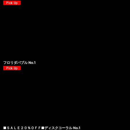
フロリダバブル No.1
■ＳＡＬＥ２０％ＯＦＦ■ディスクコーラル No.1