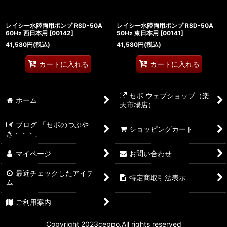
レイシー水陸両用ポンプ RSD-50A
レイシー水陸両用ポンプ RSD-50A
60Hz 西日本用
[
00142
]
50Hz 東日本用
[
00141
]
41,580
円
(税込)
41,580
円
(税込)
カートに入れる
カートに入れる
セポ ウェブショップ（楽
ホーム
天市場店）
ブログ 「セポのつぶや
ショッピングカート
き・・・」
マイページ
お問い合わせ
最近チェックしたアイテ
特定商取引法表示
ム
ご利用案内
Copyright 2023ceppo.All rights reserved