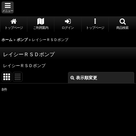
メニュー
トップページ
ご利用案内
ログイン
トップページ
商品検索
ホーム
>
ポンプ
>
レイシーＲＳＤポンプ
レイシーＲＳＤポンプ
レイシーＲＳＤポンプ
表示順変更
閉じる
8
件
表示数
:
並び順
:
絞り込む