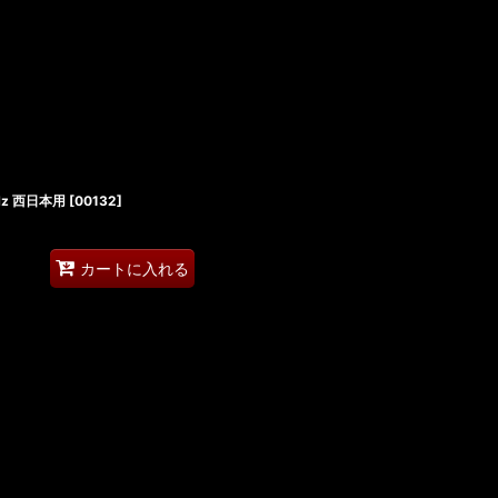
Hz 西日本用
[
00132
]
カートに入れる