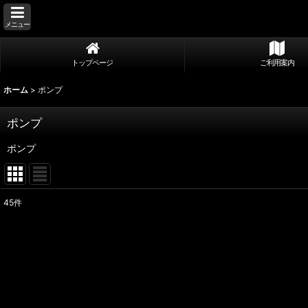
メニュー
トップページ
ご利用案内
ホーム
>
ポンプ
ポンプ
ポンプ
45
件
サブカテゴリ
:
表示数
:
並び順
: