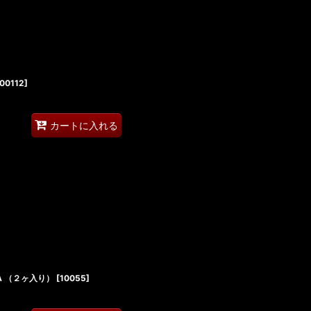
00112
]
カートに入れる
A （２ヶ入り）
[
10055
]