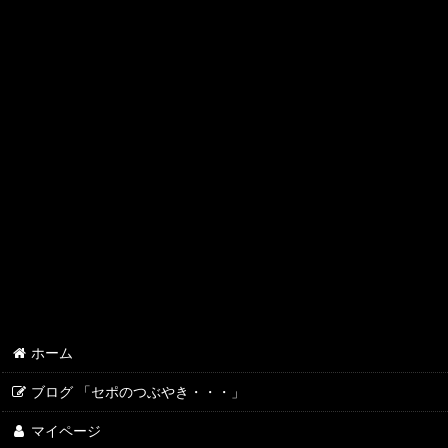
レイシーたて型ポンプ
レイシーＲＭＤポンプ
レイシーＲＳＤポンプ
レイシーＡＰＮポンプ
OCTO
SICCE
ZOOX
ORCA
maxspect
ホーム
ブログ 「セポのつぶやき・・・」
マイページ