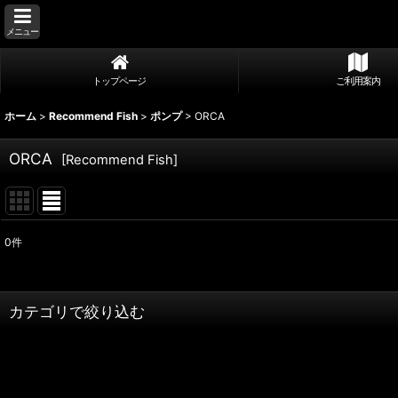
メニュー
トップページ
ご利用案内
ホーム
>
Recommend Fish
>
ポンプ
>
ORCA
ORCA
[
Recommend Fish
]
0
件
表示数
:
並び順
:
カテゴリで絞り込む
ポンプ (全商品)