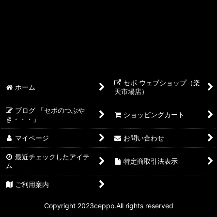
レイシーたて型ポンプ
レイシーＲＭＤポンプ
レイシーＲＳＤポンプ
レイシーＡＰＮポンプ
セポ ウェブショップ（楽
ホーム
天市場店）
OCTO
ブログ 「セポのつぶや
ショッピングカート
SICCE
き・・・」
マイページ
お問い合わせ
ZOOX
最近チェックしたアイテ
ORCA
特定商取引法表示
ム
maxspect
ご利用案内
Copyright 2023ceppo.All rights reserved