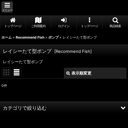
メニュー
トップページ
ご利用案内
ログイン
トップページ
商品検索
ホーム
>
Recommend Fish
>
ポンプ
>
レイシーたて型ポンプ
レイシーたて型ポンプ
[
Recommend Fish
]
レイシーたて型ポンプ
表示順変更
閉じる
0
件
表示数
:
並び順
:
カテゴリで絞り込む
絞り込む
ポンプ (全商品)