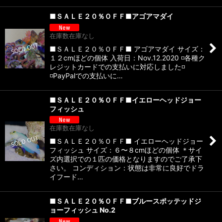
■ＳＡＬＥ２０％ＯＦＦ■アゴアマダイ
在庫数在庫なし
■ＳＡＬＥ２０％ＯＦＦ■ アゴアマダイ サイズ：
１２cmほどの個体 入荷日：Nov.12.2020 ◽️各種ク
レジットカードでの支払いに対応しました◽️
◽️PayPalでの支払いに…
■ＳＡＬＥ２０％ＯＦＦ■イエローヘッドジョー
フィッシュ
在庫数在庫なし
■ＳＡＬＥ２０％ＯＦＦ■ イエローヘッドジョー
フィッシュ サイズ：６〜８cmほどの個体 ＊サイ
ズ内選択での１匹の価格となりますのでご了承下
さい。 コンディション：状態は非常に良好でドラ
イフード…
■ＳＡＬＥ２０％ＯＦＦ■ブルースポッテッドジ
ョーフィッシュ No.2