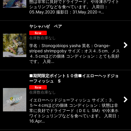
態は非常に良好でドライフード、や冷凍ホワイト
シュリンプなどを食べています。 入荷日：
05.May.2020 撮影日：31.May.2020 ◽…
ヤシャハゼ ペア
在庫数在庫なし
学名：Stonogobiops yasha 英名：Orange-
striped shrimpgoby サイズ：オス４.５cm、メス
４.５cmほどの個体 コンディション：とても良好
です。 入荷…
■期間限定ポイント１０倍■イエローヘッドジョ
ーフィッシュ S
在庫数在庫なし
イエローヘッドジョーフィッシュ サイズ：３.
５〜４cmほどの個体 コンディション：状態は非
常に良好でドライフード（ＤＥＬ SM）や冷凍ホ
ワイトシュリンプなどを食べています。 入荷日：
16.Apr…