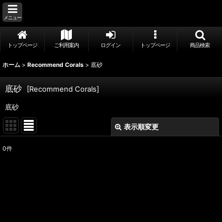
メニュー
トップページ
ご利用案内
ログイン
トップページ
商品検索
ホーム
>
Recommend Corals
>
底砂
底砂
[
Recommend Corals
]
底砂
表示順変更
閉じる
0
件
表示数
:
並び順
:
絞り込む