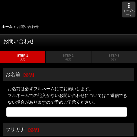
トップペ
ージ
ホーム
>
お問い合わせ
お問い合わせ
STEP 1
STEP 2
STEP 3
入力
確認
完了
お名前
[
必須
]
お名前は必ずフルネームにてお願いします。
フルネームでの記入がないお問い合わせについてはご返信でき
ない場合がありますので予めご了承ください。
フリガナ
[
必須
]