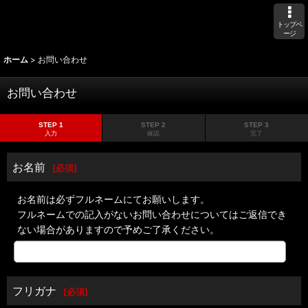
トップペ
ージ
ホーム
>
お問い合わせ
お問い合わせ
STEP 1
STEP 2
STEP 3
入力
確認
完了
お名前
[
必須
]
お名前は必ずフルネームにてお願いします。
フルネームでの記入がないお問い合わせについてはご返信でき
ない場合がありますので予めご了承ください。
フリガナ
[
必須
]