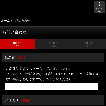
トップペ
ージ
ホーム
>
お問い合わせ
お問い合わせ
STEP 1
STEP 2
STEP 3
入力
確認
完了
お名前
[
必須
]
お名前は必ずフルネームにてお願いします。
フルネームでの記入がないお問い合わせについてはご返信でき
ない場合がありますので予めご了承ください。
フリガナ
[
必須
]