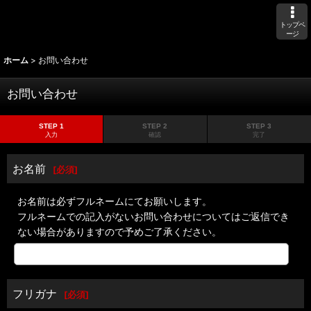
トップペ
ージ
ホーム
>
お問い合わせ
お問い合わせ
STEP 1
STEP 2
STEP 3
入力
確認
完了
お名前
[
必須
]
お名前は必ずフルネームにてお願いします。
フルネームでの記入がないお問い合わせについてはご返信でき
ない場合がありますので予めご了承ください。
フリガナ
[
必須
]