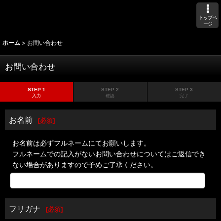
トップペ
ージ
ホーム
>
お問い合わせ
お問い合わせ
STEP 1
STEP 2
STEP 3
入力
確認
完了
お名前
[
必須
]
お名前は必ずフルネームにてお願いします。
フルネームでの記入がないお問い合わせについてはご返信でき
ない場合がありますので予めご了承ください。
フリガナ
[
必須
]