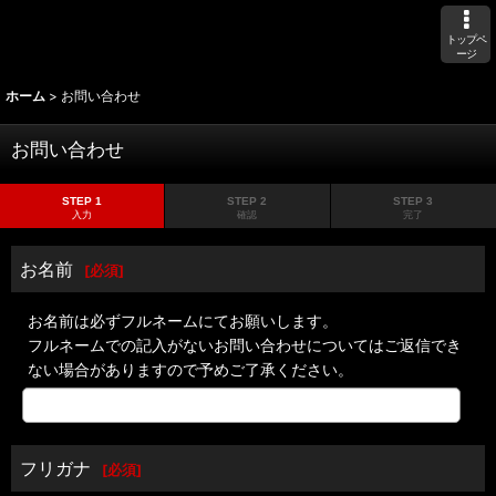
トップペ
ージ
ホーム
>
お問い合わせ
お問い合わせ
STEP 1
STEP 2
STEP 3
入力
確認
完了
お名前
[
必須
]
お名前は必ずフルネームにてお願いします。
フルネームでの記入がないお問い合わせについてはご返信でき
ない場合がありますので予めご了承ください。
フリガナ
[
必須
]