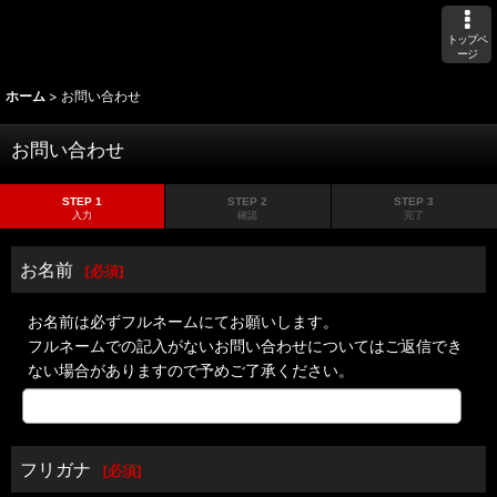
トップペ
ージ
ホーム
>
お問い合わせ
お問い合わせ
STEP 1
STEP 2
STEP 3
入力
確認
完了
お名前
[
必須
]
お名前は必ずフルネームにてお願いします。
フルネームでの記入がないお問い合わせについてはご返信でき
ない場合がありますので予めご了承ください。
フリガナ
[
必須
]