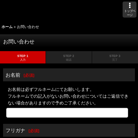
トップペ
ージ
ホーム
>
お問い合わせ
お問い合わせ
STEP 1
STEP 2
STEP 3
入力
確認
完了
お名前
[
必須
]
お名前は必ずフルネームにてお願いします。
フルネームでの記入がないお問い合わせについてはご返信でき
ない場合がありますので予めご了承ください。
フリガナ
[
必須
]