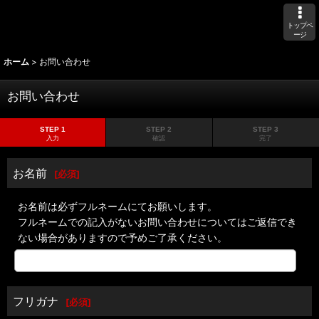
トップペ
ージ
ホーム
>
お問い合わせ
お問い合わせ
STEP 1
STEP 2
STEP 3
入力
確認
完了
お名前
[
必須
]
お名前は必ずフルネームにてお願いします。
フルネームでの記入がないお問い合わせについてはご返信でき
ない場合がありますので予めご了承ください。
フリガナ
[
必須
]