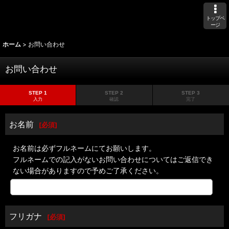
トップペ
ージ
ホーム
>
お問い合わせ
お問い合わせ
STEP 1
STEP 2
STEP 3
入力
確認
完了
お名前
[
必須
]
お名前は必ずフルネームにてお願いします。
フルネームでの記入がないお問い合わせについてはご返信でき
ない場合がありますので予めご了承ください。
フリガナ
[
必須
]