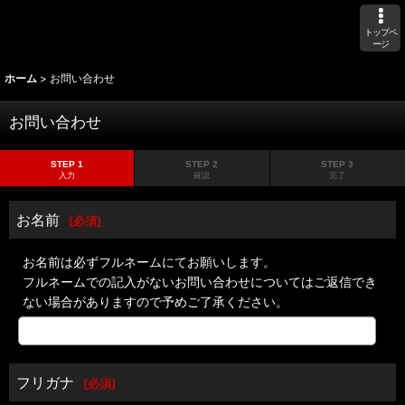
トップペ
ージ
ホーム
>
お問い合わせ
お問い合わせ
STEP 1
STEP 2
STEP 3
入力
確認
完了
お名前
[
必須
]
お名前は必ずフルネームにてお願いします。
フルネームでの記入がないお問い合わせについてはご返信でき
ない場合がありますので予めご了承ください。
フリガナ
[
必須
]