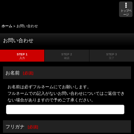
トップペ
ージ
ホーム
>
お問い合わせ
お問い合わせ
STEP 1
STEP 2
STEP 3
入力
確認
完了
お名前
[
必須
]
お名前は必ずフルネームにてお願いします。
フルネームでの記入がないお問い合わせについてはご返信でき
ない場合がありますので予めご了承ください。
フリガナ
[
必須
]