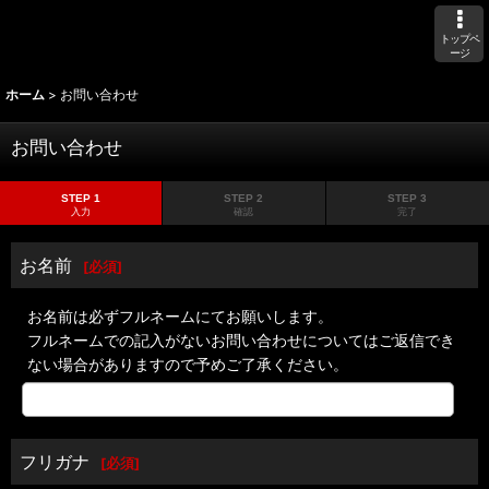
トップペ
ージ
ホーム
>
お問い合わせ
お問い合わせ
STEP 1
STEP 2
STEP 3
入力
確認
完了
お名前
[
必須
]
お名前は必ずフルネームにてお願いします。
フルネームでの記入がないお問い合わせについてはご返信でき
ない場合がありますので予めご了承ください。
フリガナ
[
必須
]