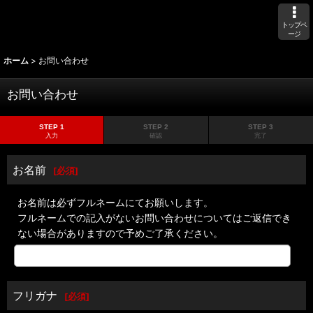
トップペ
ージ
ホーム
>
お問い合わせ
お問い合わせ
STEP 1
STEP 2
STEP 3
入力
確認
完了
お名前
[
必須
]
お名前は必ずフルネームにてお願いします。
フルネームでの記入がないお問い合わせについてはご返信でき
ない場合がありますので予めご了承ください。
フリガナ
[
必須
]