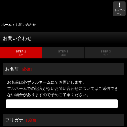
トップペ
ージ
ホーム
>
お問い合わせ
お問い合わせ
STEP 1
STEP 2
STEP 3
入力
確認
完了
お名前
[
必須
]
お名前は必ずフルネームにてお願いします。
フルネームでの記入がないお問い合わせについてはご返信でき
ない場合がありますので予めご了承ください。
フリガナ
[
必須
]