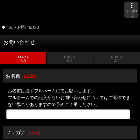
トップペ
ージ
ホーム
>
お問い合わせ
お問い合わせ
STEP 1
STEP 2
STEP 3
入力
確認
完了
お名前
[
必須
]
お名前は必ずフルネームにてお願いします。
フルネームでの記入がないお問い合わせについてはご返信でき
ない場合がありますので予めご了承ください。
フリガナ
[
必須
]