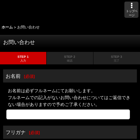
トップペ
ージ
ホーム
>
お問い合わせ
お問い合わせ
STEP 1
STEP 2
STEP 3
入力
確認
完了
お名前
[
必須
]
お名前は必ずフルネームにてお願いします。
フルネームでの記入がないお問い合わせについてはご返信でき
ない場合がありますので予めご了承ください。
フリガナ
[
必須
]