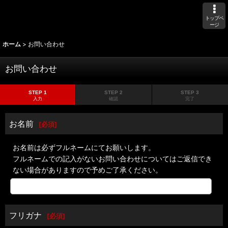
トップペ
ージ
ホーム
>
お問い合わせ
お問い合わせ
STEP 1
STEP 2
STEP 3
入力
確認
完了
お名前
[
必須
]
お名前は必ずフルネームにてお願いします。
フルネームでの記入がないお問い合わせについてはご返信でき
ない場合がありますので予めご了承ください。
フリガナ
[
必須
]