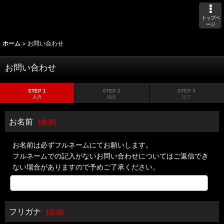
トップペ
ージ
ホーム
>
お問い合わせ
お問い合わせ
STEP 1
STEP 2
STEP 3
入力
確認
完了
お名前
[
必須
]
お名前は必ずフルネームにてお願いします。
フルネームでの記入がないお問い合わせについてはご返信でき
ない場合がありますので予めご了承ください。
フリガナ
[
必須
]