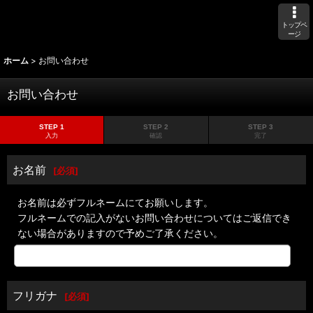
トップペ
ージ
ホーム
>
お問い合わせ
お問い合わせ
STEP 1
STEP 2
STEP 3
入力
確認
完了
お名前
[
必須
]
お名前は必ずフルネームにてお願いします。
フルネームでの記入がないお問い合わせについてはご返信でき
ない場合がありますので予めご了承ください。
フリガナ
[
必須
]