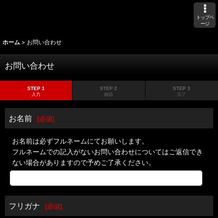
トップペ
ージ
ホーム
>
お問い合わせ
お問い合わせ
STEP 1
STEP 2
STEP 3
入力
確認
完了
お名前
[
必須
]
お名前は必ずフルネームにてお願いします。
フルネームでの記入がないお問い合わせについてはご返信でき
ない場合がありますので予めご了承ください。
フリガナ
[
必須
]