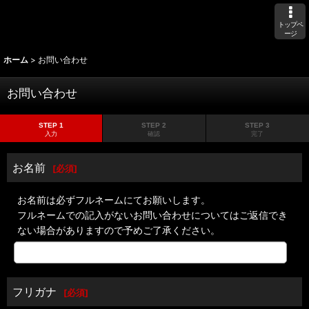
トップペ
ージ
ホーム
>
お問い合わせ
お問い合わせ
STEP 1
STEP 2
STEP 3
入力
確認
完了
お名前
[
必須
]
お名前は必ずフルネームにてお願いします。
フルネームでの記入がないお問い合わせについてはご返信でき
ない場合がありますので予めご了承ください。
フリガナ
[
必須
]