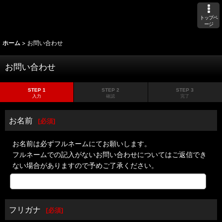
トップペ
ージ
ホーム
>
お問い合わせ
お問い合わせ
STEP 1
STEP 2
STEP 3
入力
確認
完了
お名前
[
必須
]
お名前は必ずフルネームにてお願いします。
フルネームでの記入がないお問い合わせについてはご返信でき
ない場合がありますので予めご了承ください。
フリガナ
[
必須
]