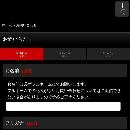
トップペ
ージ
ホーム
>
お問い合わせ
お問い合わせ
STEP 1
STEP 2
STEP 3
入力
確認
完了
お名前
[
必須
]
お名前は必ずフルネームにてお願いします。
フルネームでの記入がないお問い合わせについてはご返信でき
ない場合がありますので予めご了承ください。
フリガナ
[
必須
]