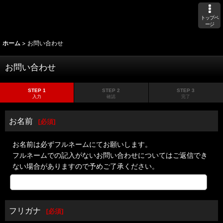
トップペ
ージ
ホーム
>
お問い合わせ
お問い合わせ
STEP 1
STEP 2
STEP 3
入力
確認
完了
お名前
[
必須
]
お名前は必ずフルネームにてお願いします。
フルネームでの記入がないお問い合わせについてはご返信でき
ない場合がありますので予めご了承ください。
フリガナ
[
必須
]