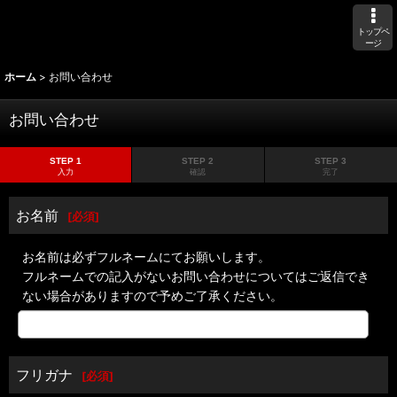
トップペ
ージ
ホーム
>
お問い合わせ
お問い合わせ
STEP 1
STEP 2
STEP 3
入力
確認
完了
お名前
[
必須
]
お名前は必ずフルネームにてお願いします。
フルネームでの記入がないお問い合わせについてはご返信でき
ない場合がありますので予めご了承ください。
フリガナ
[
必須
]