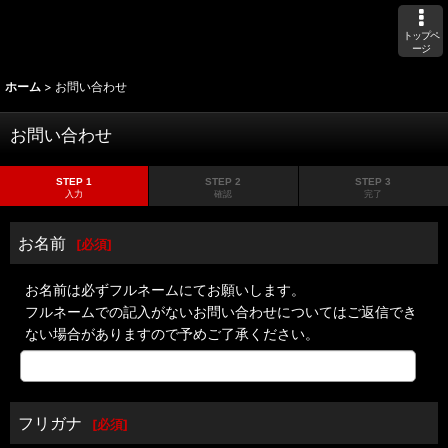
トップペ
ージ
ホーム
>
お問い合わせ
お問い合わせ
STEP 1
STEP 2
STEP 3
入力
確認
完了
お名前
[
必須
]
お名前は必ずフルネームにてお願いします。
フルネームでの記入がないお問い合わせについてはご返信でき
ない場合がありますので予めご了承ください。
フリガナ
[
必須
]