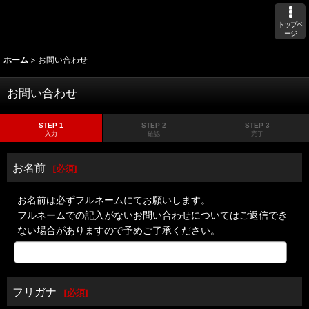
トップペ
ージ
ホーム
>
お問い合わせ
お問い合わせ
STEP 1
STEP 2
STEP 3
入力
確認
完了
お名前
[
必須
]
お名前は必ずフルネームにてお願いします。
フルネームでの記入がないお問い合わせについてはご返信でき
ない場合がありますので予めご了承ください。
フリガナ
[
必須
]