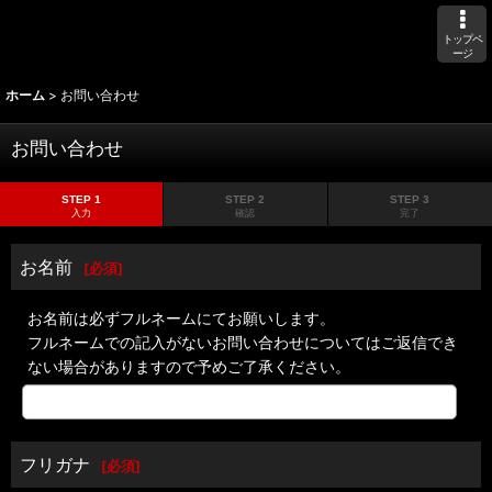
トップペ
ージ
ホーム
>
お問い合わせ
お問い合わせ
STEP 1
STEP 2
STEP 3
入力
確認
完了
お名前
[
必須
]
お名前は必ずフルネームにてお願いします。
フルネームでの記入がないお問い合わせについてはご返信でき
ない場合がありますので予めご了承ください。
フリガナ
[
必須
]