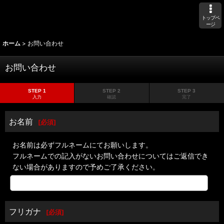
トップペ
ージ
ホーム
>
お問い合わせ
お問い合わせ
STEP 1
STEP 2
STEP 3
入力
確認
完了
お名前
[
必須
]
お名前は必ずフルネームにてお願いします。
フルネームでの記入がないお問い合わせについてはご返信でき
ない場合がありますので予めご了承ください。
フリガナ
[
必須
]